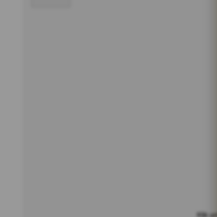
gallery
Klik u