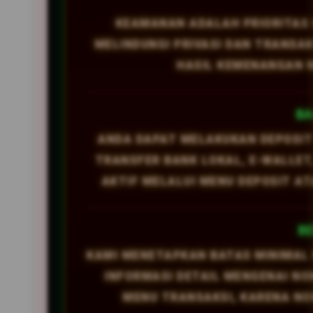
KEAMANAN ADALAH PRIORITAS 
MELINDUNGI PRIVASI DAN TRANSA
HASIL KEMENANGAN M
BA
ANDA DAPAT MELAKUKAN DEPOSIT
TRANSFER BANK LOKAL, E-WALLET
AKTIF MELALUI MENU DEPOSIT A
BE
KAMI MENETAPKAN BATAS MINIMAL
INFORMASI DETAIL MENGENAI NO
MENU TRANSAKSI, KARENA NO