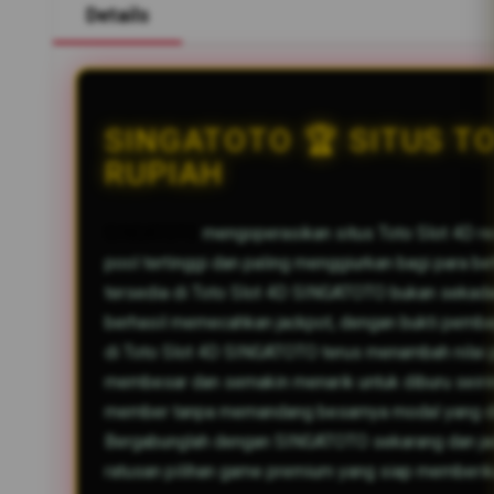
Details
SINGATOTO 🏆 SITUS T
RUPIAH
SINGATOTO
mengoperasikan situs Toto Slot 4D re
pool tertinggi dan paling menggiurkan bagi para b
tersedia di Toto Slot 4D SINGATOTO bukan sekadar
berhasil memecahkan jackpot, dengan bukti pembaya
di Toto Slot 4D SINGATOTO terus menambah nilai p
membesar dan semakin menarik untuk diburu seirin
member tanpa memandang besarnya modal yang dimil
Bergabunglah dengan SINGATOTO sekarang dan jadik
ratusan pilihan game premium yang siap memberika