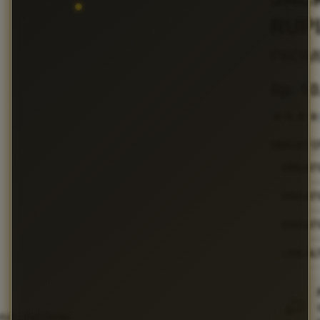
RUP
PROM
Rp. 1
4.5
dari
5
SINGATO
bintang,
nilai
SINGA
rating
rata-
SINGAT
rata.
Read
13
SINGAT
Reviews.
Tautan
LINK A
halaman
yang
sama.
ntuk Lihat Detail