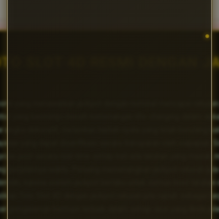
OTO SLOT 4D RESMI DENGAN 
smi yang menawarkan jackpot dengan nominal mencapai ratusan j
ettor yang bermimpi meraih kemenangan life-changing dalam sekal
 angka dekoratif, melainkan hadiah nyata yang telah berulang k
ran yang dapat diverifikasi secara transparan oleh siapapun. S
rize pool secara real-time setiap kali ada taruhan yang masuk,
g berjalannya waktu. Peluang memenangkan jackpot ratusan juta
iki, karena sistem jackpot berlaku untuk semua level taruhan 
an Toto Slot 4D dengan jackpot ratusan juta rupiah sebagai ta
n pengalaman bermain terbaik dalam setiap sesi yang Anda jala