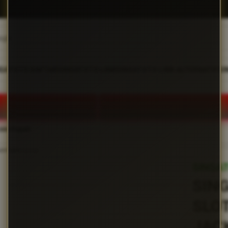
NGATOTO DAFTAR
SINGATOTO LINK
SINGATOTO LINK ALTERNATIF
SI
uta Rupiah
SINGA
SIN
SLO
JAC