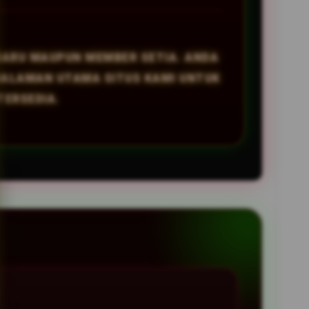
BARU MAUPUN MEMBER SETIA. ANDA
HALAMAN UTAMA SITUS KAMI UNTUK
TERSEDIA.