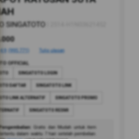
IAH
O SINGATOTO
|
2514-H1N03621452
0.000
4.9
(995.771)
Tulis ulasan
TO OFFICIAL
TOTO
SINGATOTO LOGIN
OTO DAFTAR
SINGATOTO LINK
OTO LINK ALTERNATIF
SINGATOTO PROMO
LTERNATIF
SINGATOTO RESMI
Pengembalian:
Gratis dan Mudah untuk item
tertentu dalam waktu 7 hari setelah pembelian.