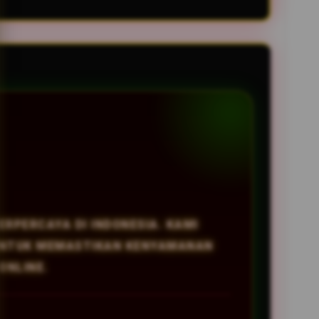
RPERCAYA DI INDONESIA. KAMI
 UNTUK MEMASTIKAN KENYAMANAN
ONLINE.