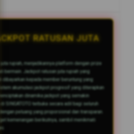
JACKPOT RATUSAN JUTA
uta rupiah, menjadikannya platform dengan prize
i bermain. Jackpot ratusan juta rupiah yang
ali dibayarkan kepada member beruntung yang
istem akumulasi jackpot progresif yang diterapkan
 menciptakan dinamika jackpot yang semakin
 di SINGATOTO terbuka secara adil bagi seluruh
dengan peluang yang proporsional dan transparan.
rget kemenangan berikutnya, sambil menikmati
ni.