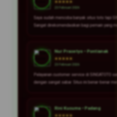
★★★★★
23 Februari 2026
Saya sudah mencoba banyak situs toto tapi SI
Sangat direkomendasikan bagi pemain yang m
Nur Prasetyo • Pontianak
★★★★★
23 Februari 2026
Pelayanan customer service di SINGATOTO sa
dengan sangat sabar. Situs ini benar-benar m
Rini Kusuma • Padang
★★★★★