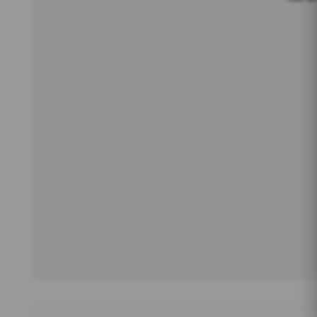
Skip
to
the
beginning
of
the
images
gallery