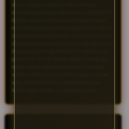
diburu seiring berjalannya waktu. Peluang
memenangkan jackpot ratusan juta di SINGATOTO
terbuka secara adil bagi seluruh member tanpa
memandang besarnya modal yang dimiliki, karena
sistem jackpot berlaku untuk semua level taruhan
dengan peluang yang proporsional dan transparan.
Bergabunglah dengan SINGATOTO sekarang dan
jadikan Toto Slot 4D dengan jackpot ratusan juta
rupiah sebagai target kemenangan berikutnya,
sambil menikmati ratusan pilihan game premium
yang siap memberikan pengalaman bermain
terbaik dalam setiap sesi yang Anda jalani.