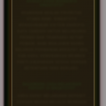
APAKAH AMAN BERMAIN DI
SINGATOTO?
KEAMANAN ADALAH PRIORITAS
UTAMA KAMI. SINGATOTO
MENGGUNAKAN SISTEM ENKRIPSI
DATA CANGGIH UNTUK MELINDUNGI
PRIVASI DAN TRANSAKSI SETIAP
PEMAIN. KAMI MENJAMIN BAHWA
SELURUH PERMAINAN BERSIFAT ADIL
DAN HASIL KEMENANGAN MEMBER
PASTI DIBAYARKAN SESUAI DENGAN
KETENTUAN YANG BERLAKU.
BAGAIMANA CARA MELAKUKAN
DEPOSIT DI SINGATOTO?
ANDA DAPAT MELAKUKAN DEPOSIT
DENGAN MUDAH MELALUI BERBAGAI