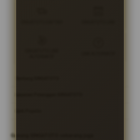
SINGATOTO DAFTAR
SINGATOTO LINK
SINGATOTO LINK
LINK ALTERNATIF
ALTERNATIF
Tentang SINGATOTO
Layanan Pelanggan SINGATOTO
SINGATOTO
SINGATOTO LOGIN
Link Populer
FAQ
SINGATOTO DAFTAR
SINGATOTO Bonus
SINGATOTO
Gabung SINGATOTO sekarang juga