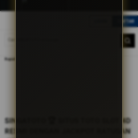
G
r
LOGIN
DAFTAR
a
t
DAFTAR
LOGIN
i
s
O
Home
n
SINGATOTO 🏆 Situs Toto Slot 4D Resmi Dengan Jackpot Ratusan Juta
Rupiah
g
k
i
r
s
e
-
I
n
d
SINGATOTO 🏆 SITUS TOTO SLOT 4D
o
n
RESMI DENGAN JACKPOT RATUSAN
e