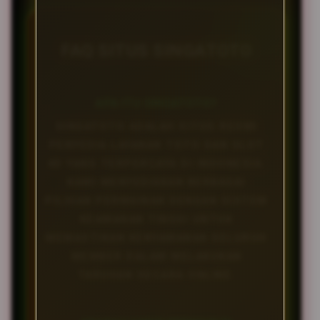
FAQ SITUS SINGATOTO
APA ITU SINGATOTO?
SINGATOTO ADALAH SITUS RESMI
PENYEDIA LAYANAN TOTO DAN SLOT
4D YANG TERPERCAYA DI INDONESIA.
KAMI MENYEDIAKAN BERBAGAI
PILIHAN PERMAINAN DENGAN SISTEM
KEAMANAN TINGGI UNTUK
MEMASTIKAN KENYAMANAN SELURUH
MEMBER DALAM MELAKUKAN
TARUHAN SECARA ONLINE.