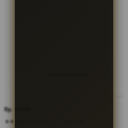
Klik untuk Lihat Detail
Skip
to
Rp. 10.000
the
beginning
4.9
(995.771)
Tulis ulasan
4.5
of