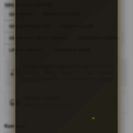
dari
the
5
SINGATOTO OFFICIAL
bintang,
images
nilai
SINGATOTO
SINGATOTO LOGIN
gallery
rating
rata-
SINGATOTO DAFTAR
SINGATOTO LINK
rata.
Read
13
SINGATOTO LINK ALTERNATIF
SINGATOTO PROMO
Reviews.
Tautan
LINK ALTERNATIF
SINGATOTO RESMI
halaman
yang
sama.
Pengembalian:
Gratis dan Mudah untuk item
tertentu dalam waktu 7 hari setelah
pembelian. Klik
disini
untuk info lebih lanjut.
GRATIS ONGKIR
Buat pesanan sekarang!
Kuantitas