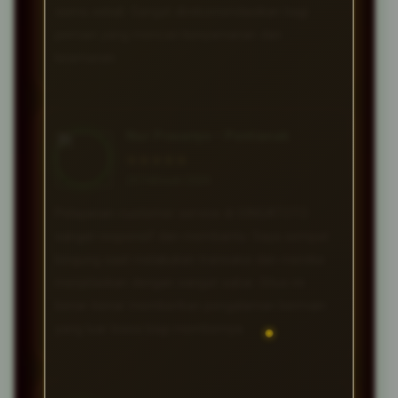
sama sekali. Sangat direkomendasikan bagi
pemain yang mencari kenyamanan dan
keamanan.
Nur Prasetyo • Pontianak
★★★★★
23 Februari 2026
Pelayanan customer service di SINGATOTO
sangat responsif dan membantu. Saya sempat
bingung saat melakukan transaksi dan mereka
menjelaskan dengan sangat sabar. Situs ini
benar-benar memberikan pengalaman bermain
yang luar biasa bagi membernya.