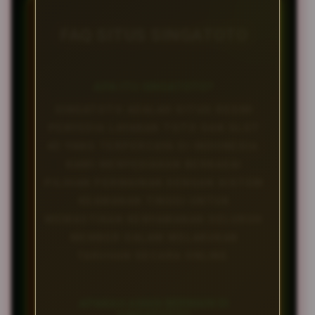
FAQ SITUS SINGATOTO
APA ITU SINGATOTO?
SINGATOTO ADALAH SITUS RESMI
PENYEDIA LAYANAN TOTO DAN SLOT
4D YANG TERPERCAYA DI INDONESIA.
KAMI MENYEDIAKAN BERBAGAI
PILIHAN PERMAINAN DENGAN SISTEM
KEAMANAN TINGGI UNTUK
MEMASTIKAN KENYAMANAN SELURUH
MEMBER DALAM MELAKUKAN
TARUHAN SECARA ONLINE.
APAKAH AMAN BERMAIN DI