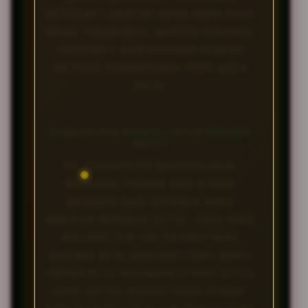
SETELAH LOGIN KE AKUN ANDA PADA
MENU TRANSAKSI, KARENA NOMINAL
TERSEBUT DISESUAIKAN DENGAN
METODE PEMBAYARAN YANG ANDA
PILIH.
APAKAH ADA BONUS UNTUK MEMBER
BARU?
YA, SINGATOTO MENYEDIAKAN
BERBAGAI PROMO DAN BONUS
MENARIK BAGI MEMBER BARU
MAUPUN MEMBER SETIA. ANDA BISA
MELIHAT DAFTAR PROMO YANG
SEDANG BERLANGSUNG PADA MENU
PROMOSI DI HALAMAN UTAMA SITUS
KAMI UNTUK MENGETAHUI SYARAT