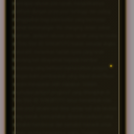
mencapai ratusan juta rupiah, menjadikannya
platform dengan prize pool tertinggi dan paling
menggiurkan bagi para bettor yang bermimpi
meraih kemenangan life-changing dalam sekali
bermain. Jackpot ratusan juta rupiah yang tersedia
di Toto Slot 4D SINGATOTO bukan sekadar angka
dekoratif, melainkan hadiah nyata yang telah
berulang kali dibayarkan kepada member
beruntung yang berhasil memecahkan jackpot,
dengan bukti pembayaran yang dapat diverifikasi
secara transparan oleh siapapun. Sistem
akumulasi jackpot progresif yang diterapkan di
Toto Slot 4D SINGATOTO terus menambah nilai
prize pool secara real-time setiap kali ada taruhan
yang masuk, menciptakan dinamika jackpot yang
semakin membesar dan semakin menarik untuk
diburu seiring berjalannya waktu. Peluang