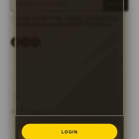
DAFTAR
Sitemap
SINGATOTO DAFTAR
Dengan memilih "Daftar Sekarang", saya menyetujui
kebijakan keamanan data
SINGATOTO Indonesia
SINGATOTO LINK
SINGATOTO LINK ALTERNATIF
SINGATOTO PROMO
LINK ALTERNATIF
2026 © SINGATOTO.COM. ALL RIGHTS RESERVED.
LOGIN
© tebuishere