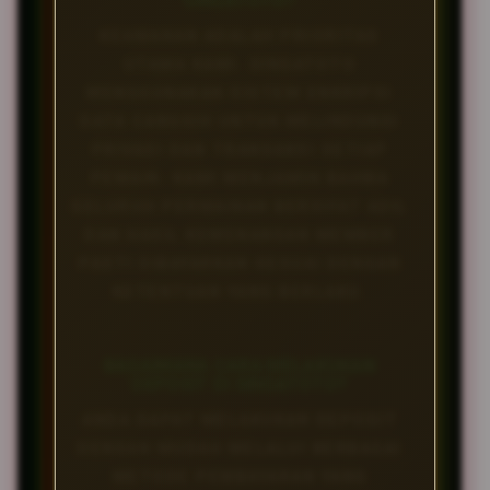
SINGATOTO?
KEAMANAN ADALAH PRIORITAS
UTAMA KAMI. SINGATOTO
MENGGUNAKAN SISTEM ENKRIPSI
DATA CANGGIH UNTUK MELINDUNGI
PRIVASI DAN TRANSAKSI SETIAP
PEMAIN. KAMI MENJAMIN BAHWA
SELURUH PERMAINAN BERSIFAT ADIL
DAN HASIL KEMENANGAN MEMBER
PASTI DIBAYARKAN SESUAI DENGAN
KETENTUAN YANG BERLAKU.
BAGAIMANA CARA MELAKUKAN
DEPOSIT DI SINGATOTO?
ANDA DAPAT MELAKUKAN DEPOSIT
DENGAN MUDAH MELALUI BERBAGAI
METODE PEMBAYARAN YANG