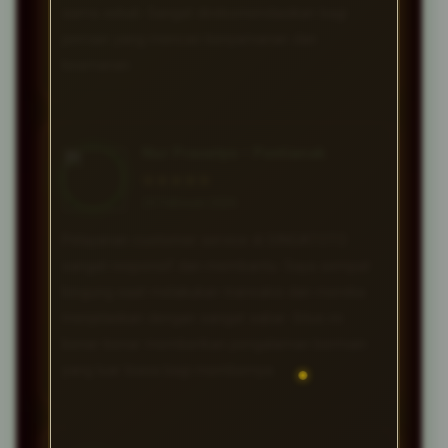
sama sekali. Sangat direkomendasikan bagi
pemain yang mencari kenyamanan dan
keamanan.
Nur Prasetyo • Pontianak
★★★★★
23 Februari 2026
Pelayanan customer service di SINGATOTO
sangat responsif dan membantu. Saya sempat
bingung saat melakukan transaksi dan mereka
menjelaskan dengan sangat sabar. Situs ini
benar-benar memberikan pengalaman bermain
yang luar biasa bagi membernya.