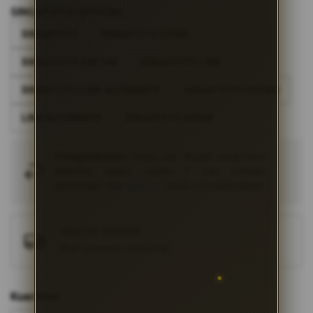
dari
the
5
SINGATOTO OFFICIAL
bintang,
images
nilai
SINGATOTO
SINGATOTO LOGIN
gallery
rating
rata-
SINGATOTO DAFTAR
SINGATOTO LINK
rata.
Read
13
SINGATOTO LINK ALTERNATIF
SINGATOTO PROMO
Reviews.
Tautan
LINK ALTERNATIF
SINGATOTO RESMI
halaman
yang
sama.
Pengembalian:
Gratis dan Mudah untuk item
tertentu dalam waktu 7 hari setelah
pembelian. Klik
disini
untuk info lebih lanjut.
GRATIS ONGKIR
Buat pesanan sekarang!
Kuantitas