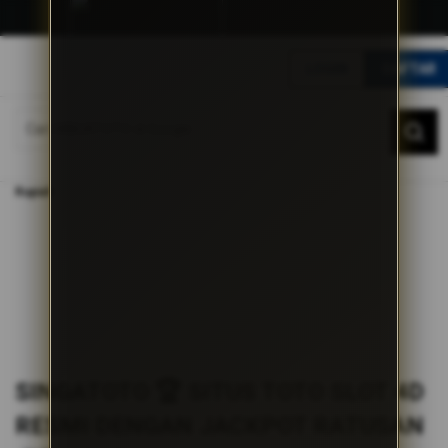
G
r
LOGIN
DAFTAR
a
t
DAFTAR
LOGIN
i
s
O
Home
n
SINGATOTO 🏆 Situs Toto Slot 4D Resmi Dengan Jackpot Ratusan Juta
Rupiah
g
k
i
r
s
e
-
I
n
d
SINGATOTO 🏆 SITUS TOTO SLOT 4D
o
n
RESMI DENGAN JACKPOT RATUSAN
e