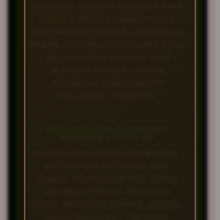
TERSEDIA, SEPERTI TRANSFER BANK
LOKAL, E-WALLET, HINGGA PULSA.
PASTIKAN UNTUK SELALU MENGECEK
NOMOR TUJUAN DEPOSIT YANG AKTIF
MELALUI MENU DEPOSIT ATAU
BERTANYA KEPADA LAYANAN
PELANGGAN KAMI SEBELUM
MELAKUKAN TRANSFER.
BERAPA MINIMAL DEPOSIT DAN
WITHDRAW DI SITUS INI?
KAMI MENETAPKAN BATAS MINIMAL
DEPOSIT DAN WITHDRAW YANG
SANGAT TERJANGKAU BAGI SEMUA
KALANGAN PEMAIN. INFORMASI
DETAIL MENGENAI NOMINAL MINIMAL
DAPAT ANDA LIHAT LANGSUNG