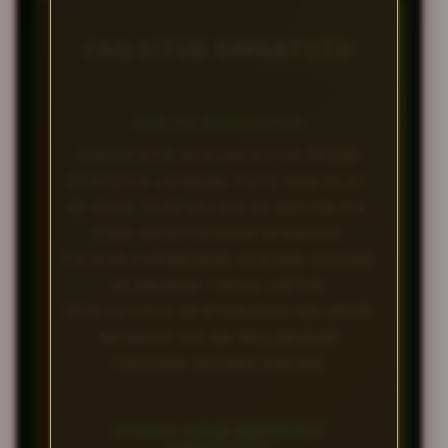
FAQ SITUS SINGATOTO
APA ITU SINGATOTO?
SINGATOTO ADALAH SITUS RESMI
PENYEDIA LAYANAN TOTO DAN SLOT
4D YANG TERPERCAYA DI INDONESIA.
KAMI MENYEDIAKAN BERBAGAI
PILIHAN PERMAINAN DENGAN SISTEM
KEAMANAN TINGGI UNTUK
MEMASTIKAN KENYAMANAN SELURUH
MEMBER DALAM MELAKUKAN
TARUHAN SECARA ONLINE.
APAKAH AMAN BERMAIN DI