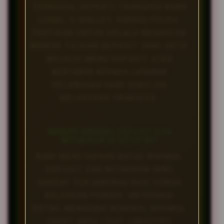
TERSEDIA, SEPERTI TRANSFER BANK
LOKAL, E-WALLET, HINGGA PULSA.
PASTIKAN UNTUK SELALU MENGECEK
NOMOR TUJUAN DEPOSIT YANG AKTIF
MELALUI MENU DEPOSIT ATAU
BERTANYA KEPADA LAYANAN
PELANGGAN KAMI SEBELUM
MELAKUKAN TRANSFER.
BERAPA MINIMAL DEPOSIT DAN
WITHDRAW DI SITUS INI?
KAMI MENETAPKAN BATAS MINIMAL
DEPOSIT DAN WITHDRAW YANG
SANGAT TERJANGKAU BAGI SEMUA
KALANGAN PEMAIN. INFORMASI
DETAIL MENGENAI NOMINAL MINIMAL
DAPAT ANDA LIHAT LANGSUNG