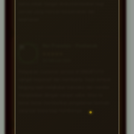
sama sekali. Sangat direkomendasikan bagi
pemain yang mencari kenyamanan dan
keamanan.
Nur Prasetyo • Pontianak
★★★★★
23 Februari 2026
Pelayanan customer service di SINGATOTO
sangat responsif dan membantu. Saya sempat
bingung saat melakukan transaksi dan mereka
menjelaskan dengan sangat sabar. Situs ini
benar-benar memberikan pengalaman bermain
yang luar biasa bagi membernya.