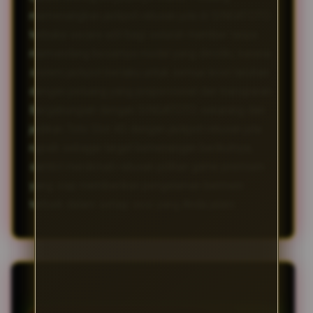
memenangkan jackpot ratusan juta di SINGATOTO
terbuka secara adil bagi seluruh member tanpa
memandang besarnya modal yang dimiliki, karena
sistem jackpot berlaku untuk semua level taruhan
dengan peluang yang proporsional dan transparan.
Bergabunglah dengan SINGATOTO sekarang dan
jadikan Toto Slot 4D dengan jackpot ratusan juta
rupiah sebagai target kemenangan berikutnya,
sambil menikmati ratusan pilihan game premium
yang siap memberikan pengalaman bermain
terbaik dalam setiap sesi yang Anda jalani.