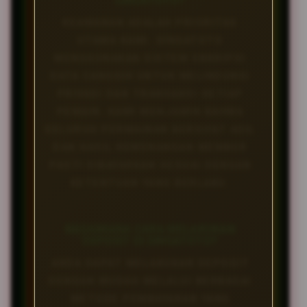
SINGATOTO?
KEAMANAN ADALAH PRIORITAS
UTAMA KAMI. SINGATOTO
MENGGUNAKAN SISTEM ENKRIPSI
DATA CANGGIH UNTUK MELINDUNGI
PRIVASI DAN TRANSAKSI SETIAP
PEMAIN. KAMI MENJAMIN BAHWA
SELURUH PERMAINAN BERSIFAT ADIL
DAN HASIL KEMENANGAN MEMBER
PASTI DIBAYARKAN SESUAI DENGAN
KETENTUAN YANG BERLAKU.
BAGAIMANA CARA MELAKUKAN
DEPOSIT DI SINGATOTO?
ANDA DAPAT MELAKUKAN DEPOSIT
DENGAN MUDAH MELALUI BERBAGAI
METODE PEMBAYARAN YANG