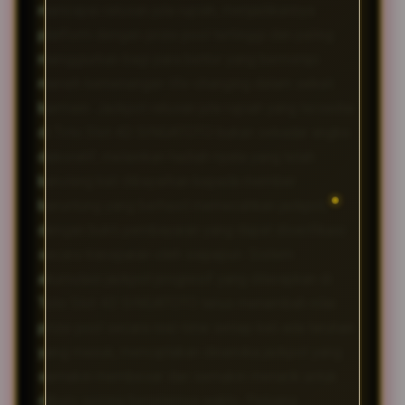
mencapai ratusan juta rupiah, menjadikannya
platform dengan prize pool tertinggi dan paling
menggiurkan bagi para bettor yang bermimpi
meraih kemenangan life-changing dalam sekali
bermain. Jackpot ratusan juta rupiah yang tersedia
di Toto Slot 4D SINGATOTO bukan sekadar angka
dekoratif, melainkan hadiah nyata yang telah
berulang kali dibayarkan kepada member
beruntung yang berhasil memecahkan jackpot,
dengan bukti pembayaran yang dapat diverifikasi
secara transparan oleh siapapun. Sistem
akumulasi jackpot progresif yang diterapkan di
Toto Slot 4D SINGATOTO terus menambah nilai
prize pool secara real-time setiap kali ada taruhan
yang masuk, menciptakan dinamika jackpot yang
semakin membesar dan semakin menarik untuk
diburu seiring berjalannya waktu. Peluang