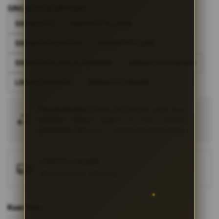
dari
the
5
SINGATOTO OFFICIAL
bintang,
images
nilai
SINGATOTO
SINGATOTO LOGIN
gallery
rating
rata-
SINGATOTO DAFTAR
SINGATOTO LINK
rata.
Read
13
SINGATOTO LINK ALTERNATIF
SINGATOTO PROMO
Reviews.
Tautan
LINK ALTERNATIF
SINGATOTO RESMI
halaman
yang
sama.
Pengembalian:
Gratis dan Mudah untuk item
tertentu dalam waktu 7 hari setelah
pembelian. Klik
disini
untuk info lebih lanjut.
GRATIS ONGKIR
Buat pesanan sekarang!
Kuantitas