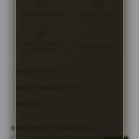
SINGATOTO DAFTAR
SINGATOTO LINK
SINGATOTO LINK
LINK ALTERNATIF
ALTERNATIF
Tentang SINGATOTO
Layanan Pelanggan SINGATOTO
SINGATOTO
SINGATOTO LOGIN
Link Populer
FAQ
SINGATOTO DAFTAR
SINGATOTO Bonus
SINGATOTO
Gabung SINGATOTO sekarang juga
SINGATOTO LINK ALTERNATIF
SINGATOTO Live Chat
SINGATOTO LOGIN