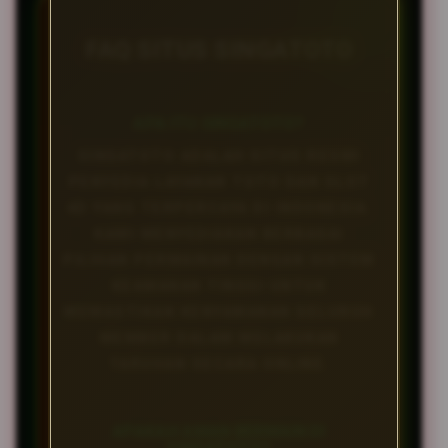
FAQ SITUS SINGATOTO
APA ITU SINGATOTO?
SINGATOTO ADALAH SITUS RESMI
PENYEDIA LAYANAN TOTO DAN SLOT
4D YANG TERPERCAYA DI INDONESIA.
KAMI MENYEDIAKAN BERBAGAI
PILIHAN PERMAINAN DENGAN SISTEM
KEAMANAN TINGGI UNTUK
MEMASTIKAN KENYAMANAN SELURUH
MEMBER DALAM MELAKUKAN
TARUHAN SECARA ONLINE.
APAKAH AMAN BERMAIN DI