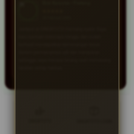
Rini Kusuma • Padang
★★★★★
23 Februari 2026
Jackpot di SINGATOTO memang nyata. Saya
baru bermain beberapa minggu dan sudah
berhasil mendapatkan kemenangan besar.
Sistem permainannya adil dan transparan
sehingga saya merasa tenang saat memasang
taruhan setiap harinya.
SINGATOTO
SINGATOTO LOGIN