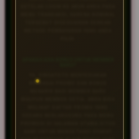
SETELAH LOGIN KE AKUN ANDA PADA
MENU TRANSAKSI, KARENA NOMINAL
TERSEBUT DISESUAIKAN DENGAN
METODE PEMBAYARAN YANG ANDA
PILIH.
APAKAH ADA BONUS UNTUK MEMBER
BARU?
YA, SINGATOTO MENYEDIAKAN
BERBAGAI PROMO DAN BONUS
MENARIK BAGI MEMBER BARU
MAUPUN MEMBER SETIA. ANDA BISA
MELIHAT DAFTAR PROMO YANG
SEDANG BERLANGSUNG PADA MENU
PROMOSI DI HALAMAN UTAMA SITUS
KAMI UNTUK MENGETAHUI SYARAT