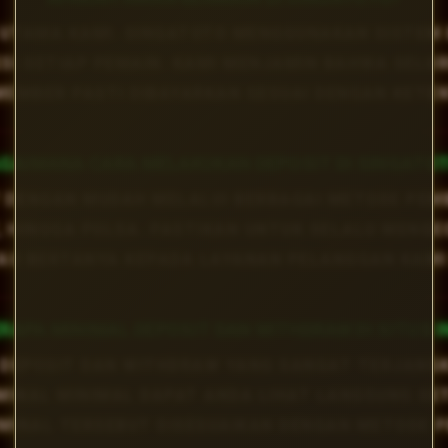
UTAMA KAMI. SINGATOTO MENGGUNAKAN SISTEM 
KSI SETIAP PEMAIN. KAMI MENJAMIN BAHWA SELUR
EMBER PASTI DIBAYARKAN SESUAI DENGAN KETE
GAIMANA CARA MELAKUKAN DEPOSIT DI SINGATO
 DENGAN MUDAH MELALUI BERBAGAI METODE PEMB
, HINGGA PULSA. PASTIKAN UNTUK SELALU MENG
TAU BERTANYA KEPADA LAYANAN PELANGGAN KAM
RAPA MINIMAL DEPOSIT DAN WITHDRAW DI SITUS I
 DEPOSIT DAN WITHDRAW YANG SANGAT TERJANGK
MINAL MINIMAL DAPAT ANDA LIHAT LANGSUNG SE
MINAL TERSEBUT DISESUAIKAN DENGAN METODE P