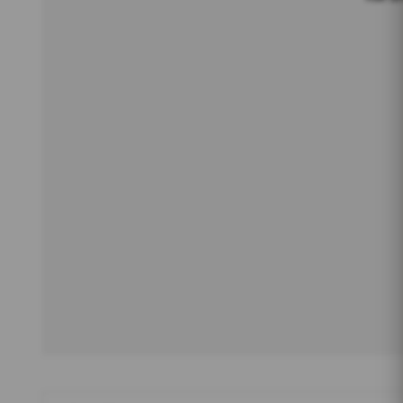
Skip
to
the
beginning
of
the
images
gallery