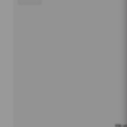
gallery
Klik u