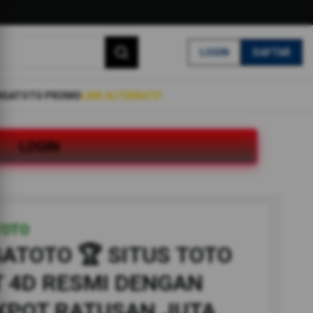
LOGIN
DAFTAR
NGATOTO PROMO
LINK ALTERNATIF
LOGIN
TOTO
GATOTO 🏆 SITUS TOTO
T 4D RESMI DENGAN
KPOT RATUSAN JUTA