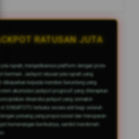
JACKPOT RATUSAN JUTA
uta rupiah, menjadikannya platform dengan prize
i bermain. Jackpot ratusan juta rupiah yang
ali dibayarkan kepada member beruntung yang
istem akumulasi jackpot progresif yang diterapkan
 menciptakan dinamika jackpot yang semakin
 di SINGATOTO terbuka secara adil bagi seluruh
dengan peluang yang proporsional dan transparan.
rget kemenangan berikutnya, sambil menikmati
ni.