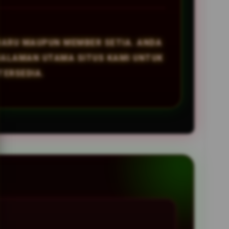
BARU MAUPUN MEMBER SETIA. ANDA
HALAMAN UTAMA SITUS KAMI UNTUK
TERSEDIA.