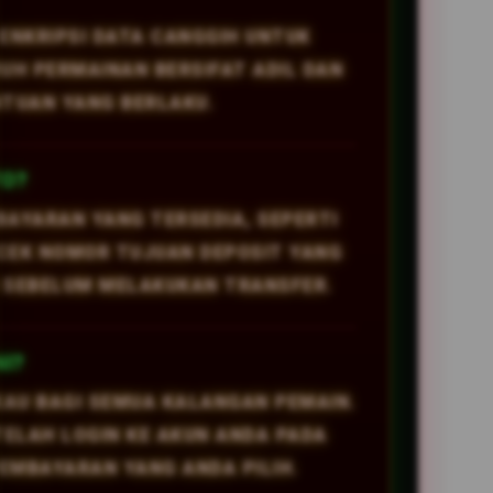
ENKRIPSI DATA CANGGIH UNTUK
UH PERMAINAN BERSIFAT ADIL DAN
NTUAN YANG BERLAKU.
TO?
AYARAN YANG TERSEDIA, SEPERTI
ECEK NOMOR TUJUAN DEPOSIT YANG
I SEBELUM MELAKUKAN TRANSFER.
NI?
AU BAGI SEMUA KALANGAN PEMAIN.
TELAH LOGIN KE AKUN ANDA PADA
EMBAYARAN YANG ANDA PILIH.