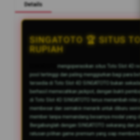
Details
SINGATOTO 🏆 SITUS T
RUPIAH
SINGATOTO
mengoperasikan situs Toto Slot 4D re
pool tertinggi dan paling menggiurkan bagi para b
tersedia di Toto Slot 4D SINGATOTO bukan sekadar
berhasil memecahkan jackpot, dengan bukti pembaya
di Toto Slot 4D SINGATOTO terus menambah nilai p
membesar dan semakin menarik untuk diburu seirin
member tanpa memandang besarnya modal yang dimil
Bergabunglah dengan SINGATOTO sekarang dan jadik
ratusan pilihan game premium yang siap memberika